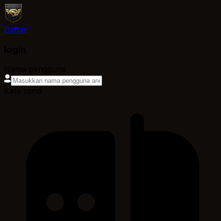
Daftar
login
Nama pengguna
Kata sandi