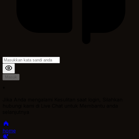
Masuk
*
Jika Anda mengalami Kesulitan saat login, Silahkan
hubungi kami di Live Chat untuk Membantu anda
selanjutnya
home