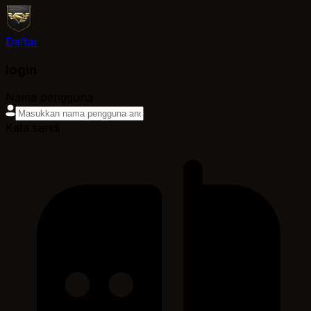
Daftar
login
Nama pengguna
Kata sandi