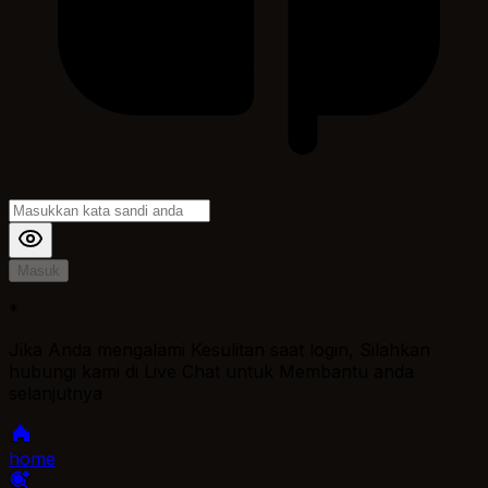
Masuk
*
Jika Anda mengalami Kesulitan saat login, Silahkan
hubungi kami di Live Chat untuk Membantu anda
selanjutnya
home