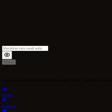
Masuk
*
Jika Anda mengalami Kesulitan saat login, Silahkan hubu
home
explore