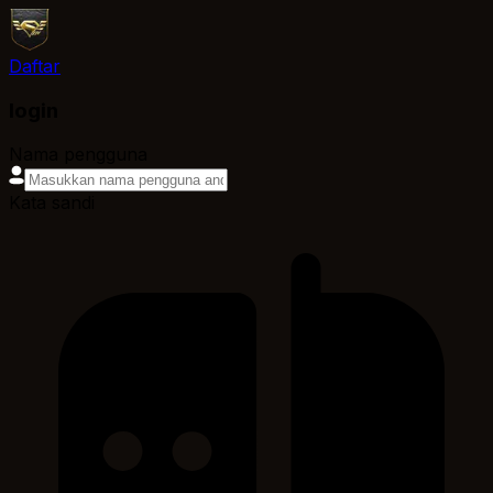
Daftar
login
Nama pengguna
Kata sandi