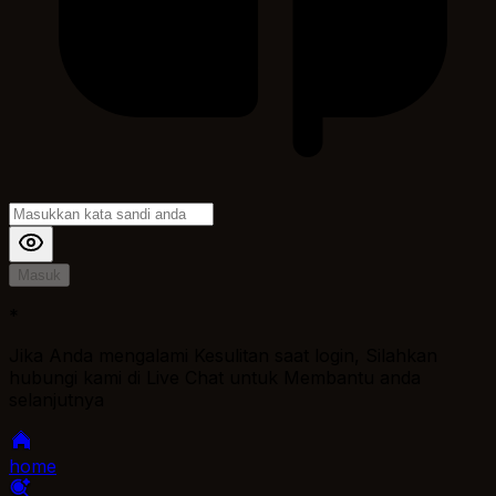
Masuk
*
Jika Anda mengalami Kesulitan saat login, Silahkan
hubungi kami di Live Chat untuk Membantu anda
selanjutnya
home