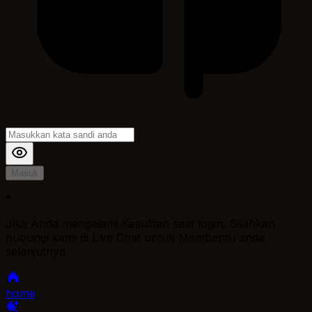
Masuk
*
Jika Anda mengalami Kesulitan saat login, Silahkan
hubungi kami di Live Chat untuk Membantu anda
selanjutnya
home