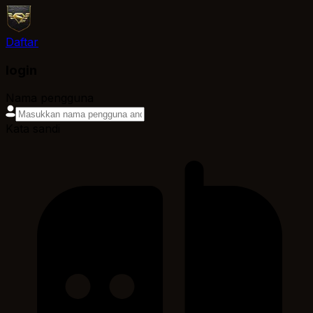
Daftar
login
Nama pengguna
Kata sandi