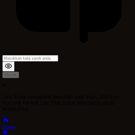
Masuk
*
Jika Anda mengalami Kesulitan saat login, Silahkan
hubungi kami di Live Chat untuk Membantu anda
selanjutnya
home