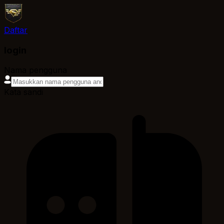
Daftar
login
Nama pengguna
Kata sandi