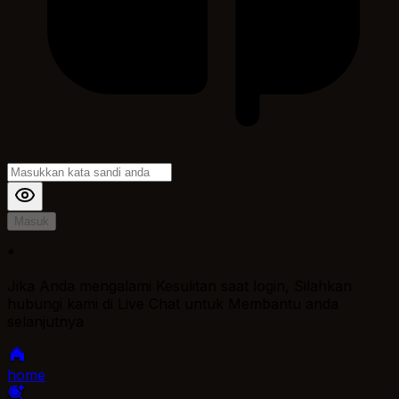
Masuk
*
Jika Anda mengalami Kesulitan saat login, Silahkan
hubungi kami di Live Chat untuk Membantu anda
selanjutnya
home