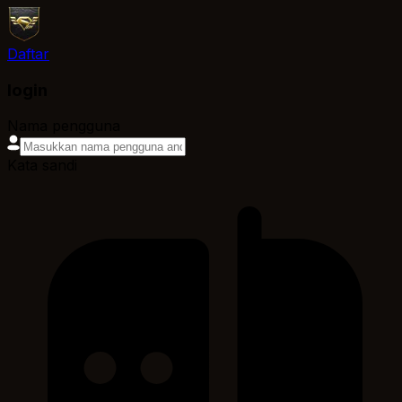
Daftar
login
Nama pengguna
Kata sandi