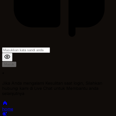
Masuk
*
Jika Anda mengalami Kesulitan saat login, Silahkan
hubungi kami di Live Chat untuk Membantu anda
selanjutnya
home